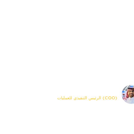
مد وضعنا كمزود خدمات لوجستية على قدرتنا
 تقديم أعلى مستوى من الخدمة لعملائنا،
حفاظ على هامش الربح الضروري، والتعرف
 الفرص والتفاعل مع ظروف السوق قبل
فسينا.
عبدالعزيز سلطان القحطاني
(COO) الرئيس التنفيذي للعمليات