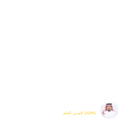
الاستمرار في اكتساب سمعة النزاهة والخدمة
والتنوع التي لا مثيل لها في صناعتنا. ومن أجل
تحقيق هذه الأهداف النبيلة، يجب علينا توظيف
والاحتفاظ فقط بالأفراد الأكثر تأهيلاً وتفانيًا الذين
يشاركون رؤية الشركة. أنا فخور للغاية بموظفينا
وبما أنجزوه. إذا كنت حاليًا عميلاً يمكن الاعتماد
عليه، شكرًا لك على السماح لنا بخدمتك.
علي سلطان القحطاني
(GM) المدير العام