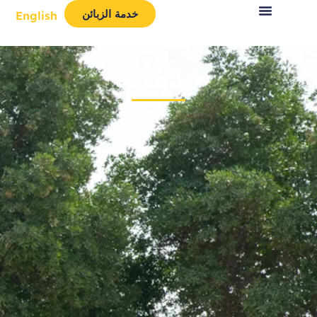
خدمة الزبائن
English
خدماتنا​