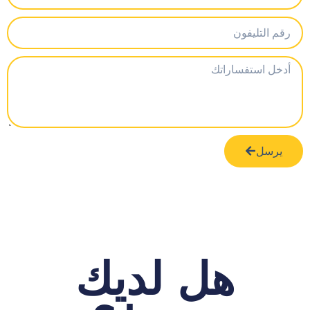
يرسل
هل لديك